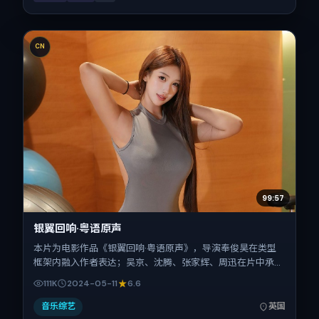
CN
99:57
银翼回响·粤语原声
本片为电影作品《银翼回响·粤语原声》，导演奉俊昊在类型
框架内融入作者表达；吴京、沈腾、张家辉、周迅在片中承担
多重关系线。故事类型为战争，主拍摄地与出品背景为英国。
111K
2024-05-11
6.6
上映时间 2024年5月11日（公映登记日 2024-05-11），全片
124分钟，节奏张弛有度。
音乐综艺
英国