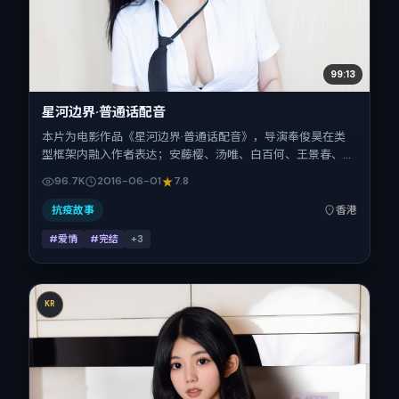
99:13
星河边界·普通话配音
本片为电影作品《星河边界·普通话配音》，导演奉俊昊在类
型框架内融入作者表达；安藤樱、汤唯、白百何、王景春、黄
渤在片中承担多重关系线。故事类型为爱情，主拍摄地与出品
96.7K
2016-06-01
7.8
背景为中国香港。上映时间 2016年6月1日（公映登记日
2016-06-01），全片144分钟，节奏张弛有度。
抗疫故事
香港
#爱情
#完结
+
3
KR