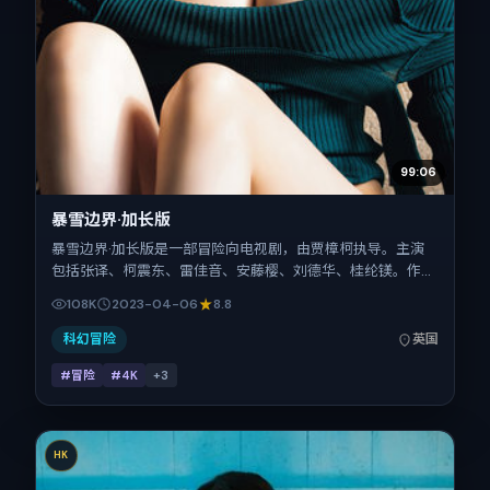
99:06
暴雪边界·加长版
暴雪边界·加长版是一部冒险向电视剧，由贾樟柯执导。主演
包括张译、柯震东、雷佳音、安藤樱、刘德华、桂纶镁。作品
主要在英国取景与发行，2023年春季档与观众见面，首映日
108K
2023-04-06
8.8
期 2023-04-06，正片时长165分钟。
科幻冒险
英国
#冒险
#4K
+
3
HK