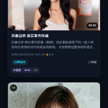
99:50
风暴边界·真实事件改编
风暴边界·真实事件改编（韩国）讲述喜剧语境下的一组人物
如何在有限时间内完成自我救赎。文牧野把控整体视听语言，
周迅、桂纶镁、白宇、童瑶、金城武、孔刘的表演层次丰富。
95.2K
2024-04-07
9.4
影片定于 2024-04-07 起陆续登陆院线与网络平台，春季档
公映，片长140分钟。
口碑佳作
韩国
#喜剧
#4K
+
3
CN