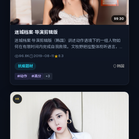
99:30
迷城档案·导演剪辑版
迷城档案·导演剪辑版（韩国）讲述动作语境下的一组人物如
何在有限时间内完成自我救赎。文牧野把控整体视听语言，张
家辉、瑛太、木村拓哉、蒋奇明、金城武的表演层次丰富。影
96.8K
2019-08-11
8.3
片定于 2019-08-11 起陆续登陆院线与网络平台，暑期档公
映，片长138分钟。
抗疫题材
韩国
#动作
#高分
+
3
HK