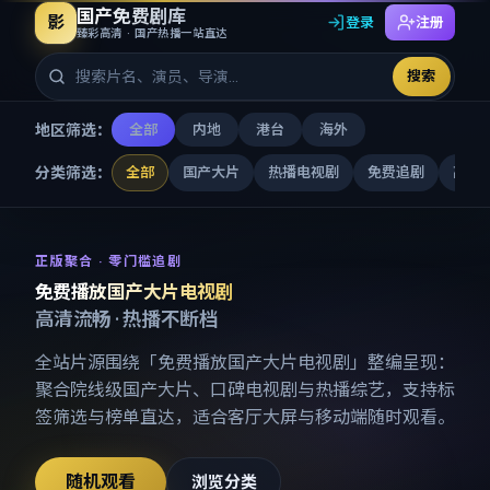
国产免费剧库
影
登录
注册
臻彩高清 · 国产热播一站直达
搜索
地区筛选：
全部
内地
港台
海外
分类筛选：
全部
国产大片
热播电视剧
免费追剧
高清
免费播放国产大片电视剧
-
国产
正版聚合 · 零门槛追剧
免费播放国产大片电视剧
高清流畅 · 热播不断档
全站片源围绕「
免费播放国产大片电视剧
」整编呈现：
聚合院线级国产大片、口碑电视剧与热播综艺，支持标
签筛选与榜单直达，适合客厅大屏与移动端随时观看。
随机观看
浏览分类