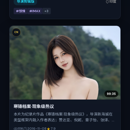
片长111分钟。
导演剪辑版
印度
#惊悚
#IMAX
+
3
CN
99:35
寒锋档案·现象级热议
本片为纪录片作品《寒锋档案·现象级热议》，导演新海诚在
类型框架内融入作者表达；赞达亚、倪妮、章子怡、张译、安
藤樱在片中承担多重关系线。故事类型为犯罪，主拍摄地与出
111K
2016-11-08
7.9