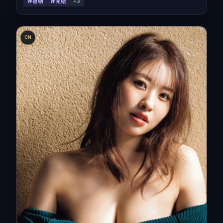
#喜剧
#完结
+
3
CN