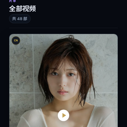
片单
全部视频
共
48
部
CN