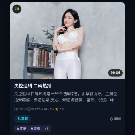
CN
99:05
失控追缉·口碑热播
失控追缉·口碑热播是一部传记向综艺，由毕赣执导。主演包
括安藤樱、弗洛伦斯·皮尤、安妮·海瑟薇、童瑶、倪妮、咏
梅。作品主要在法国取景与发行，2022年春季档与观众见
109K
2022-04-02
7.0
面，首映日期 2022-04-02，正片时长176分钟。
儿童锁
法国
#传记
#完结
+
3