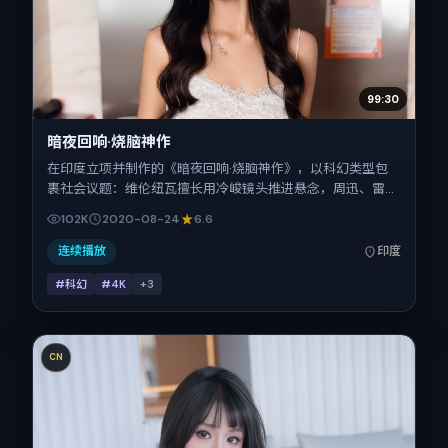
99:30
暗夜回响·烧脑神作
在印度立项并制作的《暗夜回响·烧脑神作》，以科幻类型包
裹社会议题：维伦纽瓦擅长用冷峻镜头推进悬念，周迅、雷佳
音、胡歌、童瑶、杨幂、瑛太的对手戏为看点之一。上映时
102K
2020-08-24
6.6
间：2020-08-24；片长109分钟；适合关注现实质感与类型
片结构的观众。
连续播放
印度
#科幻
#4K
+
3
CN