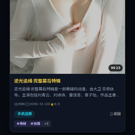
99:23
逆光追缉·完整幕后特辑
逆光追缉·完整幕后特辑是一部悬疑向动漫，由大卫·芬奇执
导。主演包括刘青云、刘诗诗、雷佳音、章子怡。作品主要在
英国取景与发行，2016年贺岁档前后与观众见面，首映日期
118K
2016-12-03
6.5
2016-12-03，正片时长140分钟。
手机竖屏
英国
#悬疑
#独播
+
3