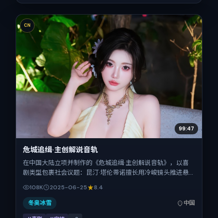
CN
99:47
危城追缉·主创解说音轨
在中国大陆立项并制作的《危城追缉·主创解说音轨》，以喜
剧类型包裹社会议题：昆汀·塔伦蒂诺擅长用冷峻镜头推进悬
念，马修·麦康纳、小松菜奈、黄渤、周迅的对手戏为看点之
108K
2025-06-25
8.4
一。上映时间：2025-06-25；片长148分钟；适合关注现实
质感与类型片结构的观众。
冬奥冰雪
中国