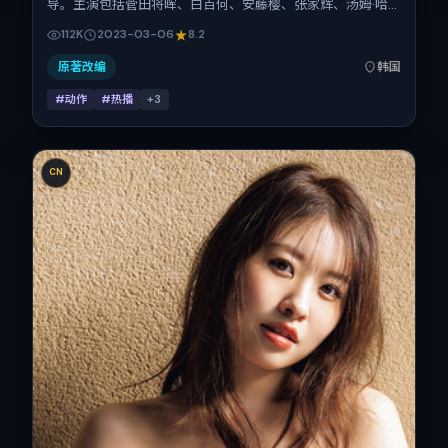
导。主演包括菅田将晖、白百何、安藤樱、张家辉、汤姆·哈
迪。作品主要在韩国取景与发行，2023年春节档前后与观众
112K
2023-03-06
8.2
见面，首映日期 2023-03-06，正片时长167分钟。
原著改编
韩国
#动作
#热播
+
3
CN