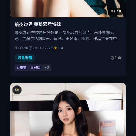
99:46
暗夜边界·完整幕后特辑
暗夜边界·完整幕后特辑是一部犯罪向纪录片，由朴赞郁执
导。主演包括刘青云、黄渤、周冬雨、杨幂。作品主要在中国
台湾取景与发行，2019年贺岁档前后与观众见面，首映日期
97.2K
2019-12-20
8.4
2019-12-20，正片时长116分钟。
流量提醒
台湾
#犯罪
#完结
+
3
KR