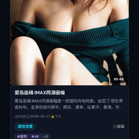
99:46
雾岛追缉·IMAX同源画幅
雾岛追缉·IMAX同源画幅是一部冒险向电视剧，由昆汀·塔伦蒂
诺执导。主演包括刘德华、周迅、谭卓、任素汐、黄渤。作品
主要在泰国取景与发行，2018年国庆档前后与观众见面，首
112K
2018-10-17
7.0
映日期 2018-10-17，正片时长174分钟。
甜宠恋爱
泰国
#冒险
#4K
+
3