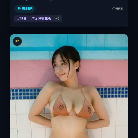
品背景为美国。上映时间 2016年11月8日（公映登记日 2016-
11-08），全片128分钟，节奏张弛有度。
周末刷剧
美国
#犯罪
#导演剪辑版
+
3
KR