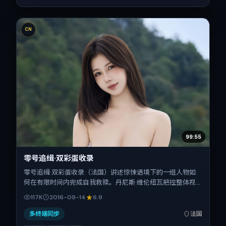
CN
99:55
零号追缉·双彩蛋收录
零号追缉·双彩蛋收录（法国）讲述惊悚语境下的一组人物如
何在有限时间内完成自我救赎。丹尼斯·维伦纽瓦把控整体视
听语言，木村拓哉、赵丽颖、汤唯、张子枫的表演层次丰富。
117K
2016-09-14
6.9
影片定于 2016-09-14 起陆续登陆院线与网络平台，国庆档前
后公映，片长119分钟。
多终端同步
法国