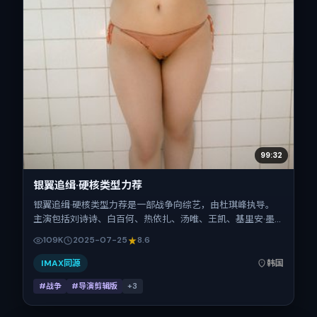
99:32
银翼追缉·硬核类型力荐
银翼追缉·硬核类型力荐是一部战争向综艺，由杜琪峰执导。
主演包括刘诗诗、白百何、热依扎、汤唯、王凯、基里安·墨
菲。作品主要在韩国取景与发行，2025年暑期档与观众见
109K
2025-07-25
8.6
面，首映日期 2025-07-25，正片时长128分钟。
IMAX同源
韩国
#战争
#导演剪辑版
+
3