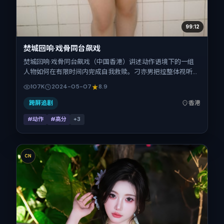
99:12
焚城回响·戏骨同台飙戏
焚城回响·戏骨同台飙戏（中国香港）讲述动作语境下的一组
人物如何在有限时间内完成自我救赎。刁亦男把控整体视听语
言，秦昊、章子怡、白百何、刘诗诗、易烊千玺的表演层次丰
107K
2024-05-07
8.9
富。影片定于 2024-05-07 起陆续登陆院线与网络平台，春
季档公映，片长113分钟。
跨屏追剧
香港
#动作
#高分
+
3
CN