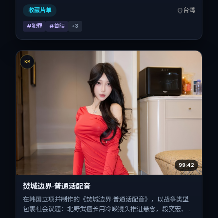
03-23），全片135分钟，节奏张弛有度。
收藏片单
台湾
#犯罪
#首映
+
3
KR
99:42
焚城边界·普通话配音
在韩国立项并制作的《焚城边界·普通话配音》，以战争类型
包裹社会议题：北野武擅长用冷峻镜头推进悬念，段奕宏、孔