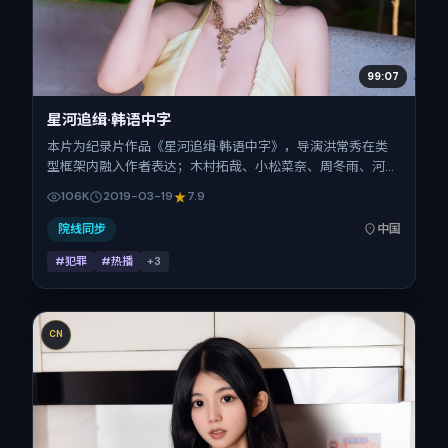
99:07
星河追缉·韩语中字
本片为纪录片作品《星河追缉·韩语中字》，导演洪常秀在类
型框架内融入作者表达；木村拓哉、小松菜奈、周冬雨、河正
宇、王景春、汤姆·哈迪在片中承担多重关系线。故事类型为
106K
2019-03-19
7.9
犯罪，主拍摄地与出品背景为中国大陆。上映时间 2019年3月
19日（公映登记日 2019-03-19），全片172分钟，节奏张弛有
院线同步
中国
度。
#犯罪
#热播
+
3
CN