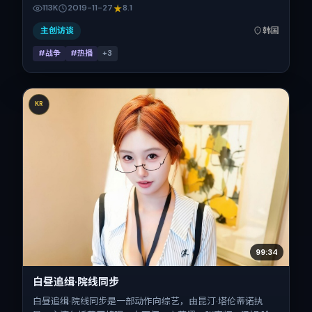
刘、童瑶、提莫西·查拉梅、张译的对手戏为看点之一。上映
113K
2019-11-27
8.1
时间：2019-11-27；片长132分钟；适合关注现实质感与类型
片结构的观众。
主创访谈
韩国
#战争
#热播
+
3
KR
99:34
白昼追缉·院线同步
白昼追缉·院线同步是一部动作向综艺，由昆汀·塔伦蒂诺执