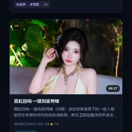
#战争
#完结
+
3
CN
99:27
霓虹回响·一镜到底特辑
霓虹回响·一镜到底特辑（印度）讲述惊悚语境下的一组人物
如何在有限时间内完成自我救赎。顾长卫把控整体视听语言，
倪妮、杨幂、秦昊、沈腾、童瑶的表演层次丰富。影片定于
111K
2017-03-08
7.8
2017-03-08 起陆续登陆院线与网络平台，春节档前后公映，