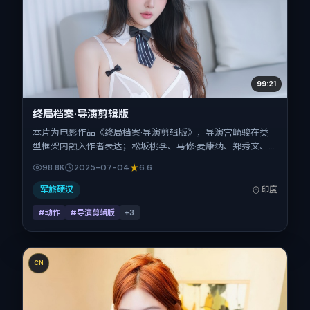
99:21
终局档案·导演剪辑版
本片为电影作品《终局档案·导演剪辑版》，导演宫崎骏在类
型框架内融入作者表达；松坂桃李、马修·麦康纳、郑秀文、
周冬雨、河正宇在片中承担多重关系线。故事类型为动作，主
98.8K
2025-07-04
6.6
拍摄地与出品背景为印度。上映时间 2025年7月4日（公映登
记日 2025-07-04），全片142分钟，节奏张弛有度。
军旅硬汉
印度
#动作
#导演剪辑版
+
3
CN