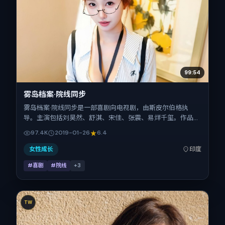
99:54
雾岛档案·院线同步
雾岛档案·院线同步是一部喜剧向电视剧，由斯皮尔伯格执
导。主演包括刘昊然、舒淇、宋佳、张震、易烊千玺。作品主
要在印度取景与发行，2019年春节档前后与观众见面，首映
97.4K
2019-01-26
6.4
日期 2019-01-26，正片时长144分钟。
女性成长
印度
#喜剧
#院线
+
3
TW