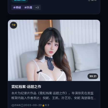
#悬疑
#热播
+
3
TW
99:21
霓虹档案·话题之作
本片为纪录片作品《霓虹档案·话题之作》，导演徐克在类型
框架内融入作者表达；倪妮、王凯、孙艺珍、安妮·海瑟薇在
片中承担多重关系线。故事类型为犯罪，主拍摄地与出品背景
114K
2022-03-23
8.3
为中国台湾。上映时间 2022年3月23日（公映登记日 2022-