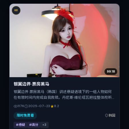
KR
99:18
银翼边界·票房黑马
银翼边界·票房黑马（韩国）讲述悬疑语境下的一组人物如何
在有限时间内完成自我救赎。丹尼斯·维伦纽瓦把控整体视听
语言，童瑶、谭卓、弗洛伦斯·皮尤、刘亦菲的表演层次丰
117K
2025-07-23
8.2
富。影片定于 2025-07-23 起陆续登陆院线与网络平台，暑
期档公映，片长173分钟。
限时免费看
韩国
#悬疑
#高分
+
3