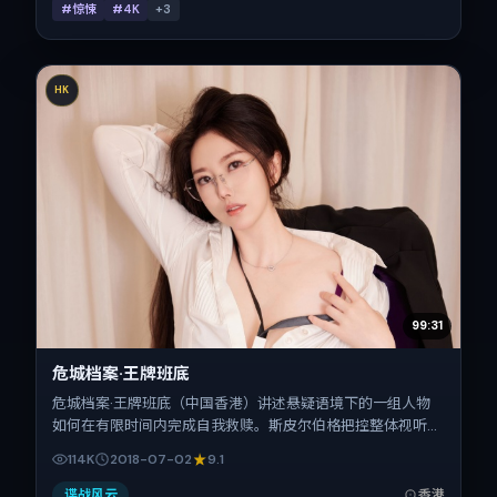
#惊悚
#4K
+
3
HK
99:31
危城档案·王牌班底
危城档案·王牌班底（中国香港）讲述悬疑语境下的一组人物
如何在有限时间内完成自我救赎。斯皮尔伯格把控整体视听语
言，松坂桃李、赵丽颖、孙艺珍、朱一龙、长泽雅美的表演层
114K
2018-07-02
9.1
次丰富。影片定于 2018-07-02 起陆续登陆院线与网络平
台，暑期档公映，片长123分钟。
谍战风云
香港