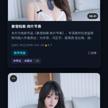
99:41
暴雪档案·爽片节奏
本片为电影作品《暴雪档案·爽片节奏》，导演娄烨在类型框
架内融入作者表达；刘亦菲、河正宇、提莫西·查拉梅、胡
歌、张家辉在片中承担多重关系线。故事类型为传记，主拍摄
92.7K
2016-04-20
8.7
地与出品背景为日本。上映时间 2016年4月20日（公映登记
日 2016-04-20），全片144分钟，节奏张弛有度。
数字修复
日本
#传记
#高分
+
3
CN