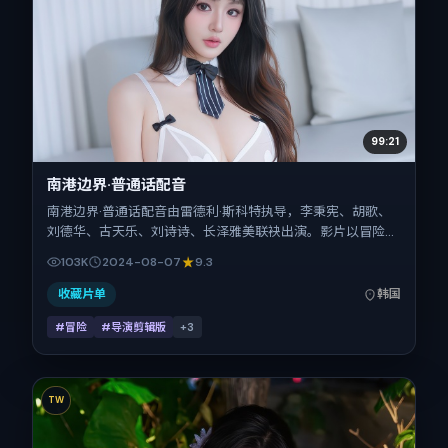
99:21
南港边界·普通话配音
南港边界·普通话配音由雷德利·斯科特执导，李秉宪、胡歌、
刘德华、古天乐、刘诗诗、长泽雅美联袂出演。影片以冒险为
叙事引擎，将故事锚定在韩国，借东亚都市与邻里的张力推进
103K
2024-08-07
9.3
人物抉择与反转。2024年8月7日于韩国首映（暑期档），片
长110分钟，适合喜欢强情节与细腻表演的观众。
收藏片单
韩国
#冒险
#导演剪辑版
+
3
TW