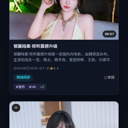
99:07
银翼档案·视听震撼升级
银翼档案·视听震撼升级是一部冒险向电影，由魏德圣执导。
主演包括朱一龙、瑛太、周冬雨、菅田将晖、王凯、刘德华。
作品主要在泰国取景与发行，2021年暑期档与观众见面，首
104K
2021-07-21
8.4
映日期 2021-07-21，正片时长101分钟。
院线同步
泰国
#冒险
#4K
+
3
KR