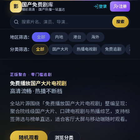
国产免费剧库
影
登录
注册
臻彩高清 · 国产热播一站直达
搜索
地区筛选：
全部
内地
港台
海外
分类筛选：
全部
国产大片
热播电视剧
免费追剧
高清
免费播放国产大片电视剧
-
国产
正版聚合 · 零门槛追剧
免费播放国产大片电视剧
高清流畅 · 热播不断档
全站片源围绕「
免费播放国产大片电视剧
」整编呈现：
聚合院线级国产大片、口碑电视剧与热播综艺，支持标
签筛选与榜单直达，适合客厅大屏与移动端随时观看。
随机观看
浏览分类