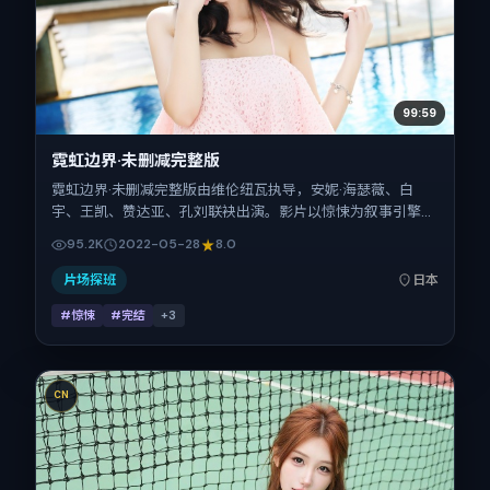
99:59
霓虹边界·未删减完整版
霓虹边界·未删减完整版由维伦纽瓦执导，安妮·海瑟薇、白
宇、王凯、赞达亚、孔刘联袂出演。影片以惊悚为叙事引擎，
将故事锚定在日本，借东亚都市与邻里的张力推进人物抉择与
95.2K
2022-05-28
8.0
反转。2022年5月28日于日本首映（春季档），片长106分
钟，适合喜欢强情节与细腻表演的观众。
片场探班
日本
#惊悚
#完结
+
3
CN