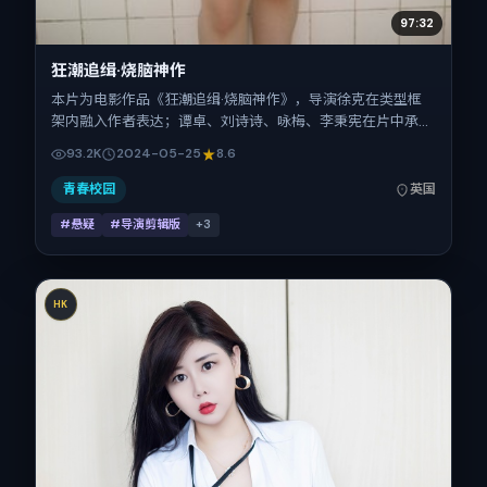
97:32
狂潮追缉·烧脑神作
本片为电影作品《狂潮追缉·烧脑神作》，导演徐克在类型框
架内融入作者表达；谭卓、刘诗诗、咏梅、李秉宪在片中承担
多重关系线。故事类型为悬疑，主拍摄地与出品背景为英国。
93.2K
2024-05-25
8.6
上映时间 2024年5月25日（公映登记日 2024-05-25），全
片97分钟，节奏张弛有度。
青春校园
英国
#悬疑
#导演剪辑版
+
3
HK