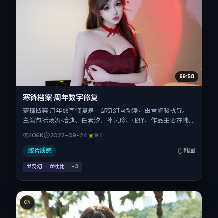
99:58
寒锋档案·周年数字修复
寒锋档案·周年数字修复是一部奇幻向动漫，由宫崎骏执导。
主演包括汤姆·哈迪、任素汐、孙艺珍、张译。作品主要在韩
国取景与发行，2022年国庆档前后与观众见面，首映日期
106K
2022-09-24
9.1
2022-09-24，正片时长101分钟。
胶片质感
韩国
#奇幻
#杜比
+
3
CN