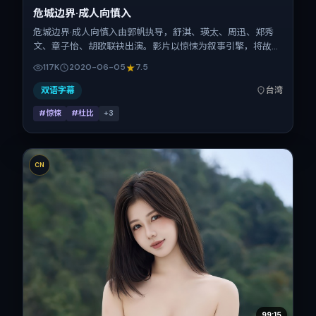
危城边界·成人向慎入
危城边界·成人向慎入由郭帆执导，舒淇、瑛太、周迅、郑秀
文、章子怡、胡歌联袂出演。影片以惊悚为叙事引擎，将故事
锚定在中国台湾，借华语社会的人情与规则推进人物抉择与反
117K
2020-06-05
7.5
转。2020年6月5日于中国台湾首映（暑期档），片长130分
钟，适合喜欢强情节与细腻表演的观众。
双语字幕
台湾
#惊悚
#杜比
+
3
CN
99:15