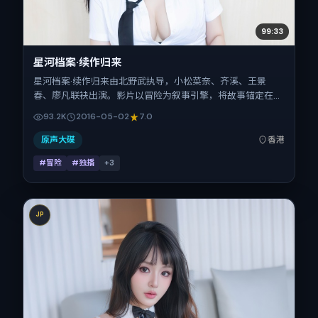
99:33
星河档案·续作归来
星河档案·续作归来由北野武执导，小松菜奈、齐溪、王景
春、廖凡联袂出演。影片以冒险为叙事引擎，将故事锚定在中
国香港，借华语社会的人情与规则推进人物抉择与反转。
93.2K
2016-05-02
7.0
2016年5月2日于中国香港首映（春季档），片长152分钟，适
合喜欢强情节与细腻表演的观众。
原声大碟
香港
#冒险
#独播
+
3
JP