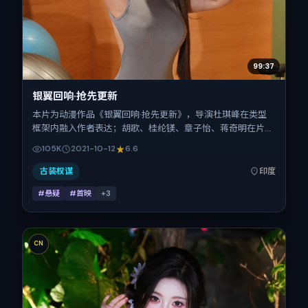
99:37
银翼回响·抢先更新
本片为动漫作品《银翼回响·抢先更新》，导演杜琪峰在类型
框架内融入作者表达；胡歌、桂纶镁、章子怡、蒋奇明在片中
承担多重关系线。故事类型为悬疑，主拍摄地与出品背景为印
105K
2021-10-12
6.6
度。上映时间 2021年10月12日（公映登记日 2021-10-12），
全片100分钟，节奏张弛有度。
古装权谋
印度
#悬疑
#首映
+
3
CN