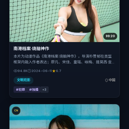
99:20
南港档案·烧脑神作
本片为动漫作品《南港档案·烧脑神作》，导演朴赞郁在类型
框架内融入作者表达；廖凡、宋佳、童瑶、咏梅、提莫西·查
拉梅、热依扎在片中承担多重关系线。故事类型为犯罪，主拍
94.8K
2024-06-11
6.7
摄地与出品背景为中国大陆。上映时间 2024年6月11日（公映
登记日 2024-06-11），全片172分钟，节奏张弛有度。
文明观影
中国
#犯罪
#独播
+
3
CN