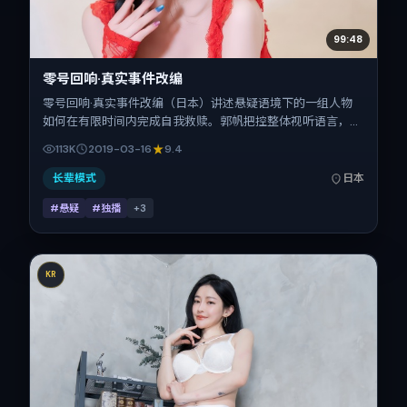
99:48
零号回响·真实事件改编
零号回响·真实事件改编（日本）讲述悬疑语境下的一组人物
如何在有限时间内完成自我救赎。郭帆把控整体视听语言，刘
德华、吴京、张家辉、杨幂的表演层次丰富。影片定于 2019-
113K
2019-03-16
9.4
03-16 起陆续登陆院线与网络平台，春节档前后公映，片长
135分钟。
长辈模式
日本
#悬疑
#独播
+
3
KR