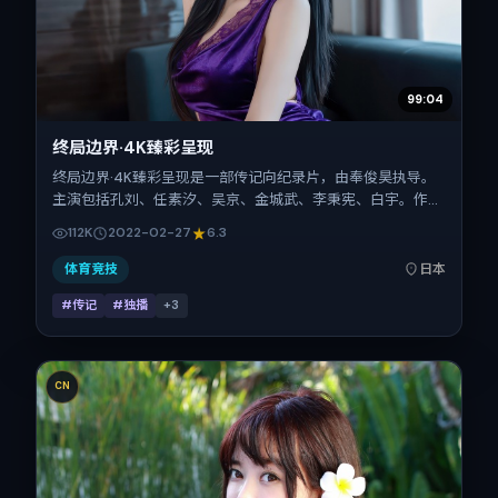
99:04
终局边界·4K臻彩呈现
终局边界·4K臻彩呈现是一部传记向纪录片，由奉俊昊执导。
主演包括孔刘、任素汐、吴京、金城武、李秉宪、白宇。作品
主要在日本取景与发行，2022年春节档前后与观众见面，首
112K
2022-02-27
6.3
映日期 2022-02-27，正片时长169分钟。
体育竞技
日本
#传记
#独播
+
3
CN