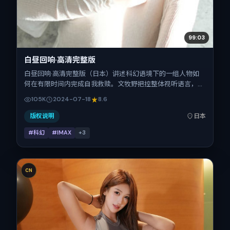
99:03
白昼回响·高清完整版
白昼回响·高清完整版（日本）讲述科幻语境下的一组人物如
何在有限时间内完成自我救赎。文牧野把控整体视听语言，刘
青云、白宇、瑛太、廖凡、刘亦菲的表演层次丰富。影片定于
105K
2024-07-18
8.6
2024-07-18 起陆续登陆院线与网络平台，暑期档公映，片长
102分钟。
版权说明
日本
#科幻
#IMAX
+
3
CN