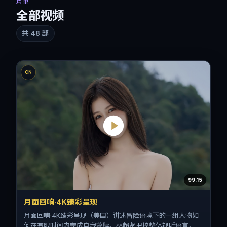
片单
全部视频
共
48
部
CN
99:15
月面回响·4K臻彩呈现
月面回响·4K臻彩呈现（美国）讲述冒险语境下的一组人物如
何在有限时间内完成自我救赎。林超贤把控整体视听语言，马