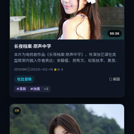
99:36
长夜档案·原声中字
本片为电视剧作品《长夜档案·原声中字》，导演张艺谋在类
型框架内融入作者表达；安藤樱、郑秀文、松坂桃李、黄渤在
片中承担多重关系线。故事类型为喜剧，主拍摄地与出品背景
109K
2020-02-14
6.4
为美国。上映时间 2020年2月14日（公映登记日 2020-02-
14），全片105分钟，节奏张弛有度。
杜比音效
美国
#喜剧
#独播
+
3
CN