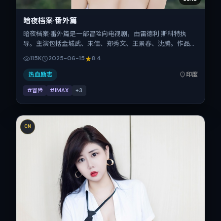
暗夜档案·番外篇
暗夜档案·番外篇是一部冒险向电视剧，由雷德利·斯科特执
导。主演包括金城武、宋佳、郑秀文、王景春、沈腾。作品主
要在印度取景与发行，2025年暑期档与观众见面，首映日期
115K
2025-06-15
8.4
2025-06-15，正片时长175分钟。
热血励志
印度
#冒险
#IMAX
+
3
CN