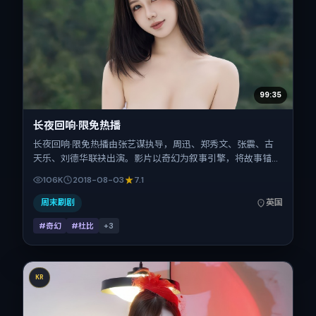
99:35
长夜回响·限免热播
长夜回响·限免热播由张艺谋执导，周迅、郑秀文、张震、古
天乐、刘德华联袂出演。影片以奇幻为叙事引擎，将故事锚定
在英国，借跨文化视角下的群像碰撞推进人物抉择与反转。
106K
2018-08-03
7.1
2018年8月3日于英国首映（暑期档），片长119分钟，适合喜
欢强情节与细腻表演的观众。
周末刷剧
英国
#奇幻
#杜比
+
3
KR