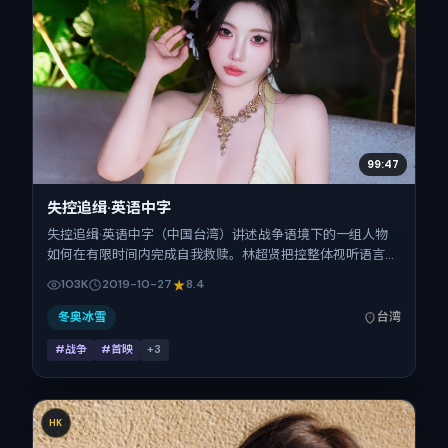
99:47
失控追缉·英语中字
失控追缉·英语中字（中国台湾）讲述战争语境下的一组人物
如何在有限时间内完成自我救赎。林超贤把控整体视听语言，
秦昊、任素汐、柯震东、孙艺珍的表演层次丰富。影片定于
103K
2019-10-27
8.4
2019-10-27 起陆续登陆院线与网络平台，国庆档前后公映，
片长119分钟。
冬奥冰雪
台湾
#战争
#首映
+
3
HK