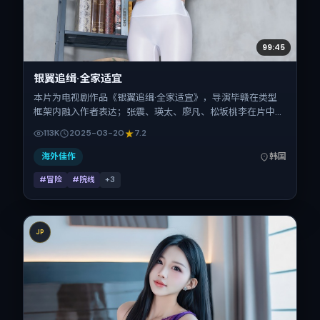
99:45
银翼追缉·全家适宜
本片为电视剧作品《银翼追缉·全家适宜》，导演毕赣在类型
框架内融入作者表达；张震、瑛太、廖凡、松坂桃李在片中承
担多重关系线。故事类型为冒险，主拍摄地与出品背景为韩
113K
2025-03-20
7.2
国。上映时间 2025年3月20日（公映登记日 2025-03-
20），全片101分钟，节奏张弛有度。
海外佳作
韩国
#冒险
#院线
+
3
JP