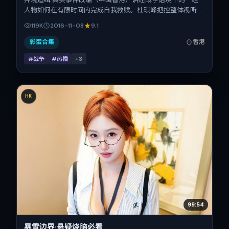
人物如何在有限时间内完成自我救赎。杜琪峰把控整体视听语
言，倪妮、长泽雅美、孔刘、廖凡、童瑶、咏梅的表演层次丰
119K
2016-11-08
9.1
富。影片定于 2016-11-08 起陆续登陆院线与网络平台，贺岁
档前后公映，片长147分钟。
彩蛋合集
香港
#战争
#热播
+
3
HK
99:54
暴雪边界·悬疑烧脑必看