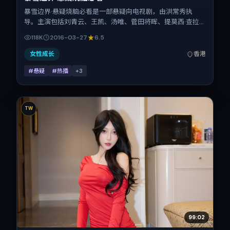
暴雪边界·悬疑烧脑必看是一部悬疑向电视剧，由洪常秀执
导。主演包括刘青云、王凯、汤唯、菅田将晖、提莫西·查拉
梅、易烊千玺。作品主要在中国香港取景与发行，2016年春
118K
2016-03-27
6.5
节档前后与观众见面，首映日期 2016-03-27，正片时长118
分钟。
女性成长
香港
#悬疑
#热播
+
3
TW
99:02