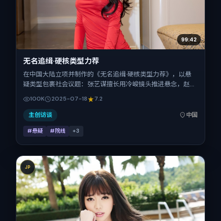
99:42
无名追缉·硬核类型力荐
在中国大陆立项并制作的《无名追缉·硬核类型力荐》，以悬
疑类型包裹社会议题：张艺谋擅长用冷峻镜头推进悬念，赵
涛、汤唯、赵丽颖、张震、刘诗诗、全智贤的对手戏为看点之
100K
2025-07-18
7.2
一。上映时间：2025-07-18；片长126分钟；适合关注现实
质感与类型片结构的观众。
主创访谈
中国
#悬疑
#院线
+
3
JP