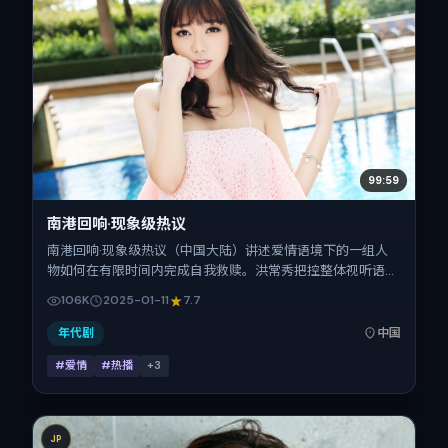
99:59
南港回响·现象级热议
南港回响·现象级热议（中国大陆）讲述爱情语境下的一组人
物如何在有限时间内完成自我救赎。洪常秀把控整体视听语
言，孔刘、张家辉、赞达亚、全智贤、小松菜奈、张子枫的表
106K
2025-01-11
7.7
演层次丰富。影片定于 2025-01-11 起陆续登陆院线与网络平
台，春节档前后公映，片长112分钟。
年代剧
中国
#爱情
#热播
+
3
JP