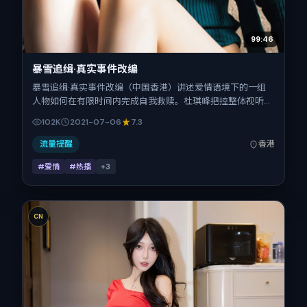
99:46
暴雪追缉·真实事件改编
暴雪追缉·真实事件改编（中国香港）讲述爱情语境下的一组
人物如何在有限时间内完成自我救赎。杜琪峰把控整体视听语
言，辛芷蕾、热依扎、童瑶、马修·麦康纳、松坂桃李、木村
102K
2021-07-06
7.3
拓哉的表演层次丰富。影片定于 2021-07-06 起陆续登陆院
线与网络平台，暑期档公映，片长158分钟。
流量提醒
香港
#爱情
#热播
+
3
CN