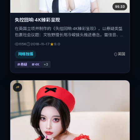
95:33
失控回响·4K臻彩呈现
在英国立项并制作的《失控回响·4K臻彩呈现》，以悬疑类型
包裹社会议题：文牧野擅长用冷峻镜头推进悬念，雷佳音、刘
青云、汤姆·哈迪、蒋奇明、沈腾、黄渤的对手戏为看点之
115K
2018-11-17
9.0
一。上映时间：2018-11-17；片长95分钟；适合关注现实质感
与类型片结构的观众。
网络独播
英国
#悬疑
#4K
+
3
JP