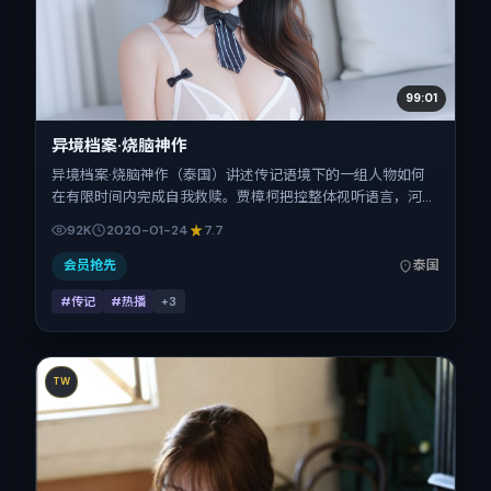
99:01
异境档案·烧脑神作
异境档案·烧脑神作（泰国）讲述传记语境下的一组人物如何
在有限时间内完成自我救赎。贾樟柯把控整体视听语言，河正
宇、秦昊、章子怡、全智贤、瑛太的表演层次丰富。影片定于
92K
2020-01-24
7.7
2020-01-24 起陆续登陆院线与网络平台，春节档前后公
映，片长117分钟。
会员抢先
泰国
#传记
#热播
+
3
TW