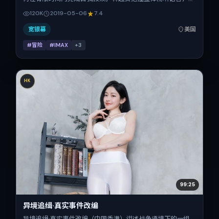
修·麦康纳、刘青云、易烊千玺、提莫西·查拉梅的表演层次丰
120K
2019-05-06
7.4
富。影片定于 2019-05-06 起陆续登陆院线与网络平台，春
季档公映，片长116分钟。
宽银幕
美国
#冒险
#IMAX
+
3
HK
99:25
异境追缉·真实事件改编
异境追缉·真实事件改编（中国香港）讲述战争语境下的一组