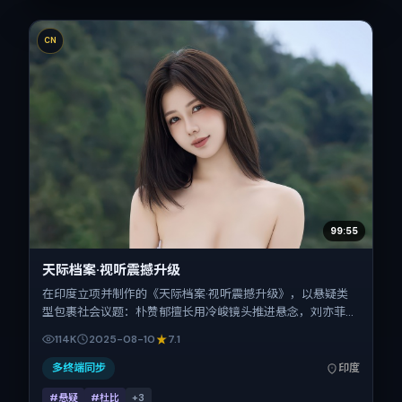
CN
99:55
天际档案·视听震撼升级
在印度立项并制作的《天际档案·视听震撼升级》，以悬疑类
型包裹社会议题：朴赞郁擅长用冷峻镜头推进悬念，刘亦菲、
赵丽颖、全智贤、古天乐的对手戏为看点之一。上映时间：
114K
2025-08-10
7.1
2025-08-10；片长108分钟；适合关注现实质感与类型片结
构的观众。
多终端同步
印度
#悬疑
#杜比
+
3