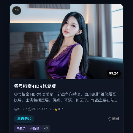
CN
99:24
零号档案·HDR修复版
零号档案·HDR修复版是一部战争向动漫，由丹尼斯·维伦纽瓦
执导。主演包括童瑶、倪妮、齐溪、孙艺珍。作品主要在法国
取景与发行，2017年暑期档与观众见面，首映日期 2017-07-
98.3K
2017-07-26
8.7
26，正片时长113分钟。
黑白老片
法国
#战争
#院线
+
3