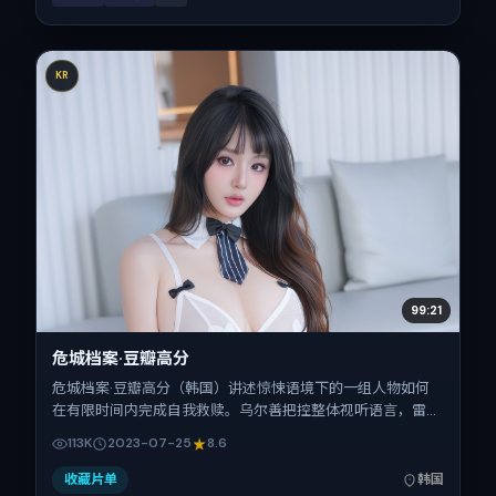
KR
99:21
危城档案·豆瓣高分
危城档案·豆瓣高分（韩国）讲述惊悚语境下的一组人物如何
在有限时间内完成自我救赎。乌尔善把控整体视听语言，雷佳
音、王凯、金城武、梁朝伟的表演层次丰富。影片定于
113K
2023-07-25
8.6
2023-07-25 起陆续登陆院线与网络平台，暑期档公映，片
长112分钟。
收藏片单
韩国