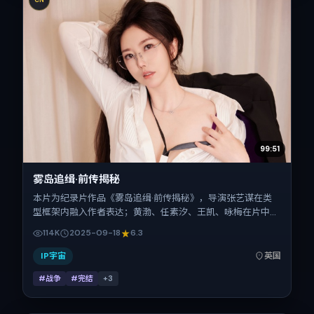
99:51
雾岛追缉·前传揭秘
本片为纪录片作品《雾岛追缉·前传揭秘》，导演张艺谋在类
型框架内融入作者表达；黄渤、任素汐、王凯、咏梅在片中承
担多重关系线。故事类型为战争，主拍摄地与出品背景为英
114K
2025-09-18
6.3
国。上映时间 2025年9月18日（公映登记日 2025-09-
18），全片147分钟，节奏张弛有度。
IP宇宙
英国
#战争
#完结
+
3