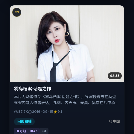
CN
92:33
雾岛档案·话题之作
本片为动漫作品《雾岛档案·话题之作》，导演饶晓志在类型
框架内融入作者表达；孔刘、古天乐、秦昊、吴京在片中承担
多重关系线。故事类型为奇幻，主拍摄地与出品背景为中国大
87.7K
2016-09-15
9.1
陆。上映时间 2016年9月15日（公映登记日 2016-09-15），
全片92分钟，节奏张弛有度。
网络独播
中国
#奇幻
#4K
+
3