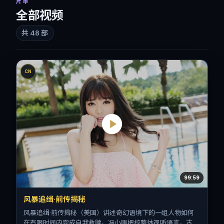
片单
全部视频
共
48
部
CN
99:59
风暴追缉·前传揭秘
风暴追缉·前传揭秘（美国）讲述奇幻语境下的一组人物如何
在有限时间内完成自我救赎。冯小刚把控整体视听语言，古天