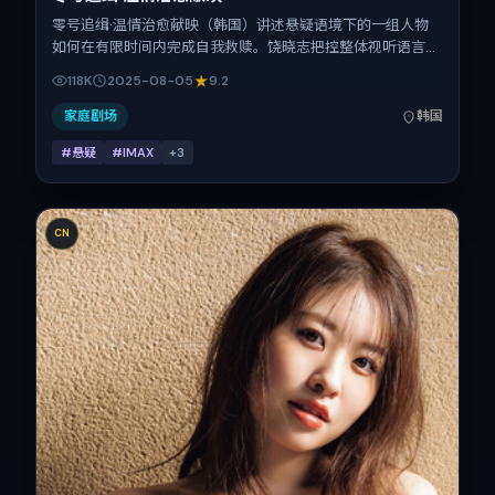
零号追缉·温情治愈献映（韩国）讲述悬疑语境下的一组人物
如何在有限时间内完成自我救赎。饶晓志把控整体视听语言，
童瑶、桂纶镁、舒淇、白宇的表演层次丰富。影片定于
118K
2025-08-05
9.2
2025-08-05 起陆续登陆院线与网络平台，暑期档公映，片
长133分钟。
家庭剧场
韩国
#悬疑
#IMAX
+
3
CN