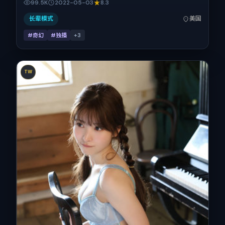
99.5K
2022-05-03
8.3
人物抉择与反转。2022年5月3日于美国首映（春季档），片
长111分钟，适合喜欢强情节与细腻表演的观众。
长辈模式
美国
#奇幻
#独播
+
3
TW