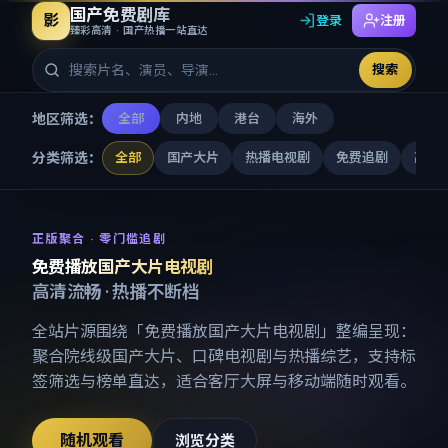
国产免费剧库
影
登录
注册
臻彩高清 · 国产热播一站直达
搜索
地区筛选：
全部
内地
港台
海外
分类筛选：
全部
国产大片
热播电视剧
免费追剧
高清
免费播放国产大片电视剧
-
国产
正版聚合 · 零门槛追剧
免费播放国产大片电视剧
高清流畅 · 热播不断档
全站片源围绕「
免费播放国产大片电视剧
」整编呈现：
聚合院线级国产大片、口碑电视剧与热播综艺，支持标
签筛选与榜单直达，适合客厅大屏与移动端随时观看。
随机观看
浏览分类