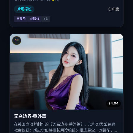
2017-01-23；片长138分钟；适合关注现实质感与类型片结构
的观众。
片场探班
印度
#冒险
#院线
+
3
CN
94:04
无名边界·番外篇
在英国立项并制作的《无名边界·番外篇》，以科幻类型包裹
社会议题：斯皮尔伯格擅长用冷峻镜头推进悬念，刘德华、倪