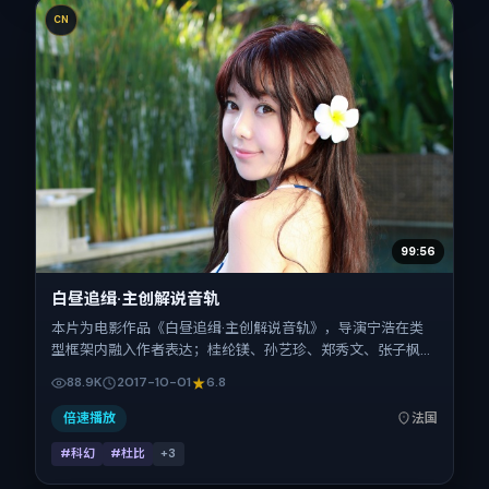
CN
99:56
白昼追缉·主创解说音轨
本片为电影作品《白昼追缉·主创解说音轨》，导演宁浩在类
型框架内融入作者表达；桂纶镁、孙艺珍、郑秀文、张子枫在
片中承担多重关系线。故事类型为科幻，主拍摄地与出品背景
88.9K
2017-10-01
6.8
为法国。上映时间 2017年10月1日（公映登记日 2017-10-
01），全片114分钟，节奏张弛有度。
倍速播放
法国
#科幻
#杜比
+
3