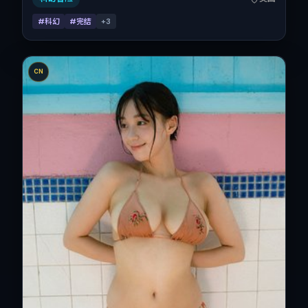
#科幻
#完结
+
3
CN