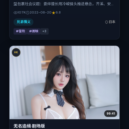
型包裹社会议题：娄烨擅长用冷峻镜头推进悬念，齐溪、安妮
·海瑟薇、刘诗诗、章子怡的对手戏为看点之一。上映时间：
107K
2022-08-20
6.8
2022-08-20；片长113分钟；适合关注现实质感与类型片结
构的观众。
兄弟情义
日本
#冒险
#首映
+
3
HK
99:41
无名追缉·剧场版