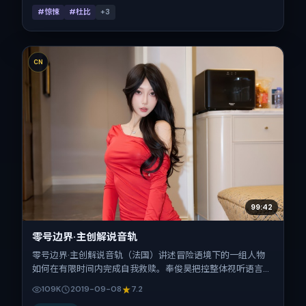
#惊悚
#杜比
+
3
CN
99:42
零号边界·主创解说音轨
零号边界·主创解说音轨（法国）讲述冒险语境下的一组人物
如何在有限时间内完成自我救赎。奉俊昊把控整体视听语言，
易烊千玺、咏梅、小松菜奈、黄渤、张家辉的表演层次丰富。
109K
2019-09-08
7.2
影片定于 2019-09-08 起陆续登陆院线与网络平台，国庆档