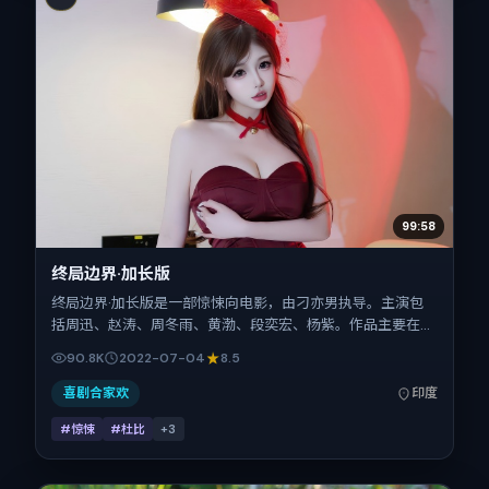
99:58
终局边界·加长版
终局边界·加长版是一部惊悚向电影，由刁亦男执导。主演包
括周迅、赵涛、周冬雨、黄渤、段奕宏、杨紫。作品主要在印
度取景与发行，2022年暑期档与观众见面，首映日期 2022-
90.8K
2022-07-04
8.5
07-04，正片时长123分钟。
喜剧合家欢
印度
#惊悚
#杜比
+
3