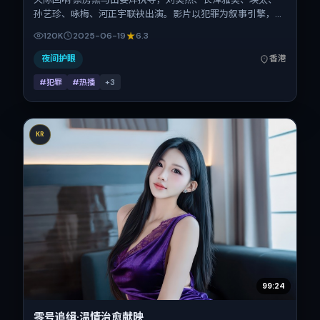
孙艺珍、咏梅、河正宇联袂出演。影片以犯罪为叙事引擎，将
故事锚定在中国香港，借华语社会的人情与规则推进人物抉择
120K
2025-06-19
6.3
与反转。2025年6月19日于中国香港首映（暑期档），片长
108分钟，适合喜欢强情节与细腻表演的观众。
夜间护眼
香港
#犯罪
#热播
+
3
KR
99:24
零号追缉·温情治愈献映