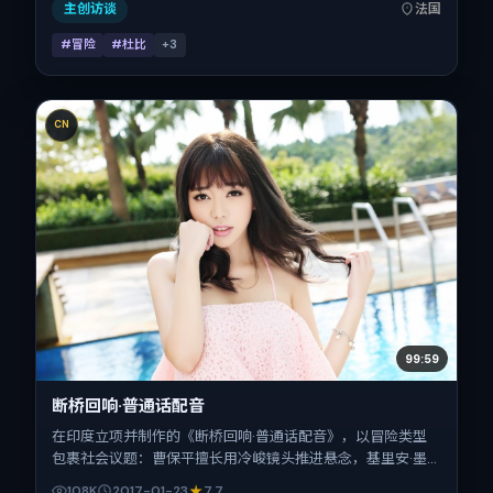
前后公映，片长110分钟。
主创访谈
法国
#冒险
#杜比
+
3
CN
99:59
断桥回响·普通话配音
在印度立项并制作的《断桥回响·普通话配音》，以冒险类型
包裹社会议题：曹保平擅长用冷峻镜头推进悬念，基里安·墨
菲、桂纶镁、白百何、张译的对手戏为看点之一。上映时间：
108K
2017-01-23
7.7