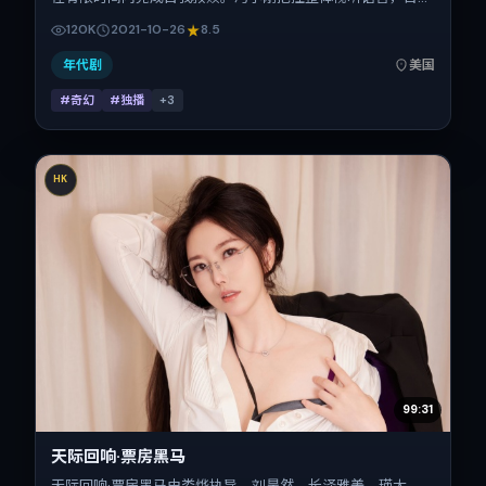
乐、赵涛、小松菜奈、安妮·海瑟薇的表演层次丰富。影片定
120K
2021-10-26
8.5
于 2021-10-26 起陆续登陆院线与网络平台，国庆档前后公
映，片长154分钟。
年代剧
美国
#奇幻
#独播
+
3
HK
99:31
天际回响·票房黑马
天际回响·票房黑马由娄烨执导，刘昊然、长泽雅美、瑛太、