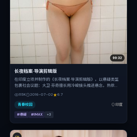
99:32
长夜档案·导演剪辑版
在印度立项并制作的《长夜档案·导演剪辑版》，以悬疑类型
包裹社会议题：大卫·芬奇擅长用冷峻镜头推进悬念，热依
扎、刘诗诗、马修·麦康纳、刘青云的对手戏为看点之一。上
115K
2016-07-02
6.7
映时间：2016-07-02；片长144分钟；适合关注现实质感与
类型片结构的观众。
青春校园
印度
#悬疑
#IMAX
+
3
CN