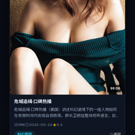
99:06
危城追缉·口碑热播
危城追缉·口碑热播（美国）讲述科幻语境下的一组人物如何
在有限时间内完成自我救赎。顾长卫把控整体视听语言，赵丽
颖、刘青云、安妮·海瑟薇、瑛太、马修·麦康纳、杨幂的表演
118K
2023-05-24
6.4
层次丰富。影片定于 2023-05-24 起陆续登陆院线与网络平
台，春季档公映，片长154分钟。
科幻冒险
美国