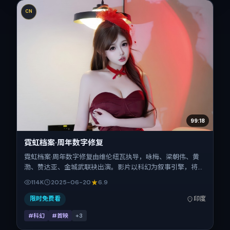
CN
99:18
霓虹档案·周年数字修复
霓虹档案·周年数字修复由维伦纽瓦执导，咏梅、梁朝伟、黄
渤、赞达亚、金城武联袂出演。影片以科幻为叙事引擎，将故
事锚定在印度，借当代中国的现实肌理推进人物抉择与反转。
114K
2025-06-20
6.9
2025年6月20日于印度首映（暑期档），片长108分钟，适合
喜欢强情节与细腻表演的观众。
限时免费看
印度
#科幻
#首映
+
3