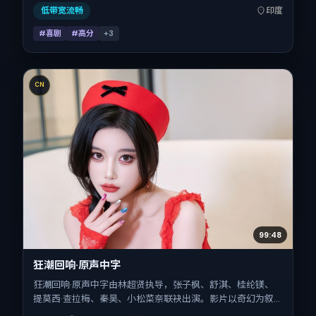
平台，春季档公映，片长123分钟。
低带宽流畅
印度
#喜剧
#高分
+
3
CN
99:48
狂潮回响·原声中字
狂潮回响·原声中字由林超贤执导，张子枫、舒淇、桂纶镁、
提莫西·查拉梅、秦昊、小松菜奈联袂出演。影片以奇幻为叙
事引擎，将故事锚定在美国，借跨文化视角下的群像碰撞推进