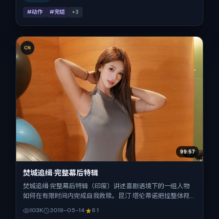
#动作
#完结
+
3
CN
99:57
焚城追缉·完整幕后特辑
焚城追缉·完整幕后特辑（印度）讲述喜剧语境下的一组人物
如何在有限时间内完成自我救赎。昆汀·塔伦蒂诺把控整体视
听语言，古天乐、朱一龙、刘亦菲、孔刘、任素汐、刘青云的
103K
2019-05-14
8.1
表演层次丰富。影片定于 2019-05-14 起陆续登陆院线与网络