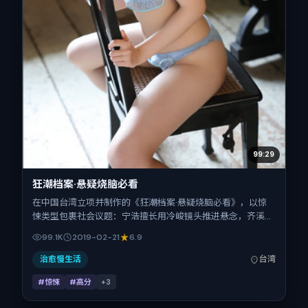
99:29
狂潮档案·悬疑烧脑必看
在中国台湾立项并制作的《狂潮档案·悬疑烧脑必看》，以惊
悚类型包裹社会议题：宁浩擅长用冷峻镜头推进悬念，齐溪、
长泽雅美、辛芷蕾、谭卓、赵涛的对手戏为看点之一。上映时
99.1K
2019-02-21
6.9
间：2019-02-21；片长143分钟；适合关注现实质感与类型片
结构的观众。
治愈慢生活
台湾
#惊悚
#高分
+
3