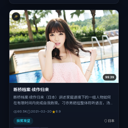
JP
99:39
断桥档案·续作归来
断桥档案·续作归来（日本）讲述家庭语境下的一组人物如何
在有限时间内完成自我救赎。刁亦男把控整体视听语言，汤
唯、孙艺珍、杨紫、沈腾、李秉宪、吴京的表演层次丰富。影
93.5K
2021-02-20
8.9
片定于 2021-02-20 起陆续登陆院线与网络平台，春节档前
后公映，片长109分钟。
扶贫攻坚
日本