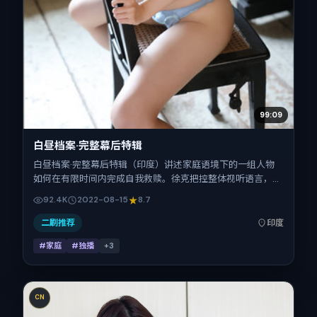
99:09
白昼档案·完整幕后特辑
白昼档案·完整幕后特辑（印度）讲述家庭语境下的一组人物
如何在有限时间内完成自我救赎。徐克把控整体视听语言，咏
梅、朱一龙、安藤樱、任素汐、刘昊然的表演层次丰富。影片
92.4K
2022-08-15
8.7
定于 2022-08-15 起陆续登陆院线与网络平台，暑期档公
映，片长113分钟。
二刷推荐
印度
#家庭
#独播
+
3
CN