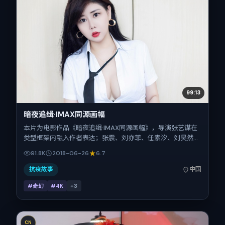
99:13
暗夜追缉·IMAX同源画幅
本片为电影作品《暗夜追缉·IMAX同源画幅》，导演张艺谋在
类型框架内融入作者表达；张震、刘亦菲、任素汐、刘昊然、
小松菜奈、段奕宏在片中承担多重关系线。故事类型为奇幻，
91.8K
2018-06-26
6.7
主拍摄地与出品背景为中国大陆。上映时间 2018年6月26日
（公映登记日 2018-06-26），全片102分钟，节奏张弛有
抗疫故事
中国
度。
#奇幻
#4K
+
3
CN