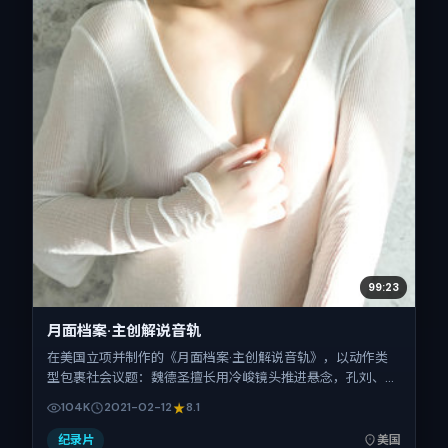
99:23
月面档案·主创解说音轨
在美国立项并制作的《月面档案·主创解说音轨》，以动作类
型包裹社会议题：魏德圣擅长用冷峻镜头推进悬念，孔刘、易
烊千玺、辛芷蕾、雷佳音、刘昊然、王景春的对手戏为看点之
104K
2021-02-12
8.1
一。上映时间：2021-02-12；片长158分钟；适合关注现实质
感与类型片结构的观众。
纪录片
美国