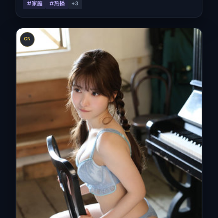
#家庭
#热播
+
3
CN