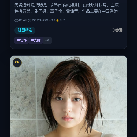
无名追缉·剧场版是一部动作向电视剧，由杜琪峰执导。主演
包括秦昊、张子枫、章子怡、雷佳音。作品主要在中国香港取
景与发行，2023年暑期档与观众见面，首映日期 2023-06-
104K
2023-06-02
8.7
02，正片时长133分钟。
短剧精选
香港
#动作
#完结
+
3
CN