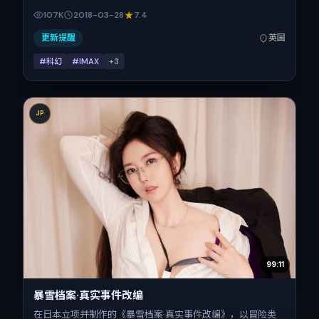
妮、古天乐、周冬雨、童瑶的对手戏为看点之一。上映时间：
107K
2018-03-28
7.4
2018-03-28；片长94分钟；适合关注现实质感与类型片结构
的观众。
更新提醒
英国
#科幻
#IMAX
+
3
JP
99:11
暴雪档案·真实事件改编
在日本立项并制作的《暴雪档案·真实事件改编》，以冒险类